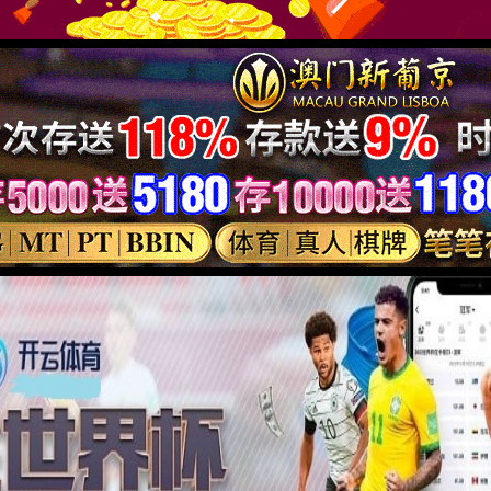
LBM的流体仿真软件
TF-CFlow 可压缩空气动力学仿真软件
TF-SP
动力学仿真软件
TF-DCAMS 机械系统动力学仿真软件
磁仿真分析软件
TF-Acoustics 通用声学仿真分析软件
TF-DEM 通
风资源评估与布局优化软件