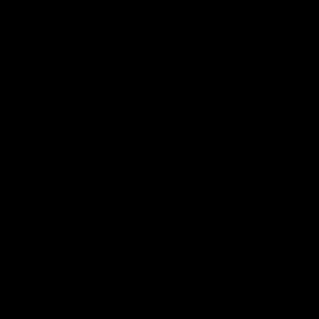
0755-86961672
软件试用