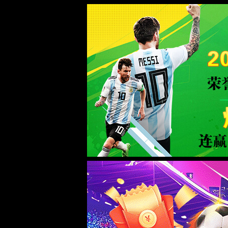
中国·永利集团(304·AM认证)
首页
产品体系