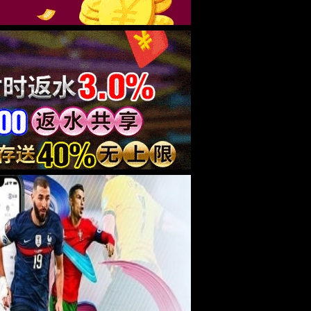
H 光滑粒子动力学仿真软件
用颗粒系统仿真分析软件