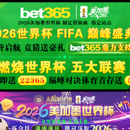
官方登录入口|主页欢迎您