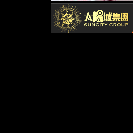
TF-AIDEA 人工智能仿真平台
TF-Pandroid 仿真数据管理
行业应用
行业应用
航空航天
汽车交通
船舶海工
电子电器
装备制造
能源动力
客户案例
航空航天
汽车交通
船舶海工
电子电器
装备制造
能源动力
工业智能体
汽车交通