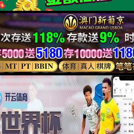
LBM的流体仿真软件
TF-CFlow 可压缩空气动力学仿真软件
TF-SP
动力学仿真软件
TF-DCAMS 机械系统动力学仿真软件
磁仿真分析软件
TF-Acoustics 通用声学仿真分析软件
TF-DEM 通
风资源评估与布局优化软件