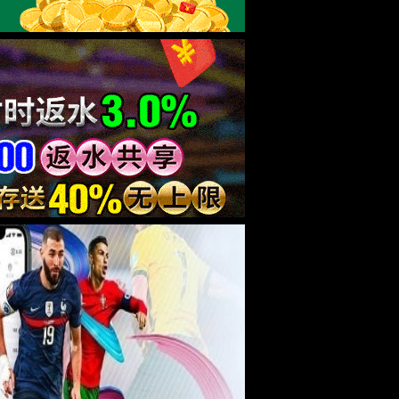
H 光滑粒子动力学仿真软件
用颗粒系统仿真分析软件