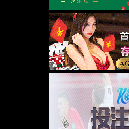
核心通用软件
流体
TF-QFLUX 通用流体动力学仿真软件
TF-Lattice 基于
固体
TF-Struct 通用结构有限元仿真软件
TF-Dyna 通用显式
多学科
TF-AIMDO 通用多学科优化设计软件
TF-eMag 通用电
行业专用软件
TF-Thermal 电子系统热仿真分析软件
TF-SimFARM 
数字智能化平台