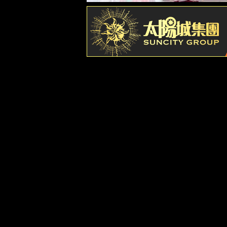
TF-AIDEA 人工智能仿真平台
TF-Pandroid 仿真数据管理
行业应用
行业应用
航空航天
汽车交通
船舶海工
电子电器
装备制造
能源动力
客户案例
航空航天
汽车交通
船舶海工
电子电器
装备制造
能源动力