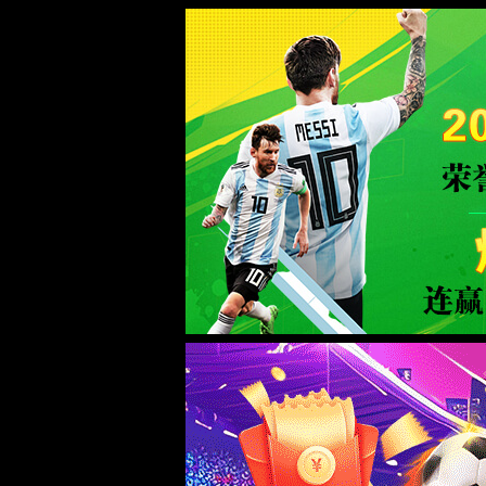
中国·永利集团(304·AM认证)
首页
产品体系