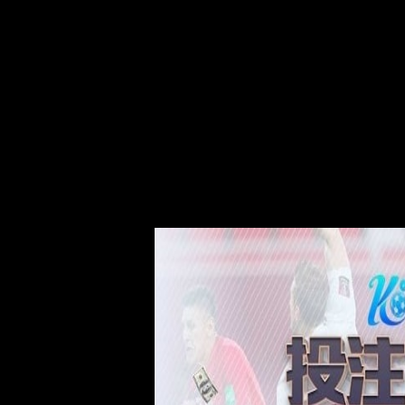
工业智能体
汽车交通
快速了解，304am永利集团
服务支持
关于304永利集团
304永利集团登录入口
加入我们
首页
产品体系
核心通用软件
行业专用软件
数字智能化平台
行业应用
航空航天
汽车交通
船舶海工