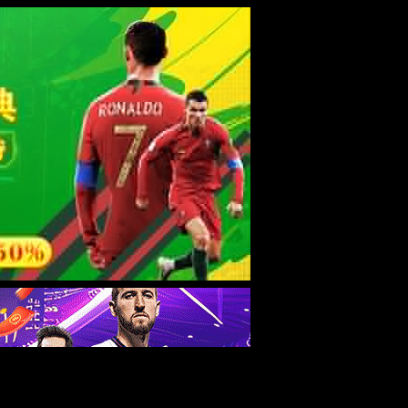
H 光滑粒子动力学仿真软件