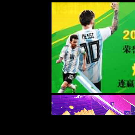
中国·永利集团(304·AM认证)
首页
产品体系
核心通用软件
流体
TF-QFLUX 通用流体动力学仿真软件
TF-Lattice 基于
固体
TF-Struct 通用结构有限元仿真软件
TF-Dyna 通用显式