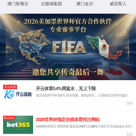
TF-Struct 通用结构有限元仿真软件
TF-Dyna 通用显式动力
学仿真软件
TF-DCAMS 机械系统动力学仿真软件
多学科
TF-AIMDO 通用多学科优化设计软件
TF-eMag 通用电磁仿
真分析软件
TF-Acoustics 通用声学仿真分析软件
TF-DEM
通用颗粒系统仿真分析软件
行业专用软件
TF-Thermal 电子系统热仿真分析软件
TF-SimFARM 风资源
评估与布局优化软件
数字智能化平台
TF-AIDEA 人工智能仿真平台
TF-Pandroid 仿真数据管理系
统
行业应用