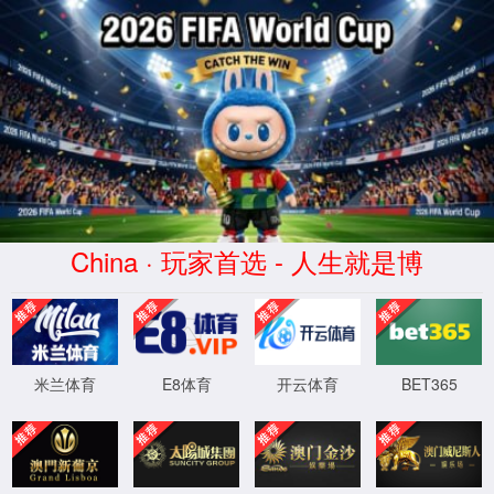
中国·永利集团(304·AM认证)官
方登录入口|主页欢迎您
首页
产品体系
核心通用软件
流体
TF-QFLUX 通用流体动力学仿真软件
TF-Lattice 基于LBM
的流体仿真软件
TF-CFlow 可压缩空气动力学仿真软件
TF-
SPH 光滑粒子动力学仿真软件
固体